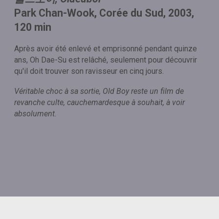
Park Chan-Wook, Corée du Sud, 2003,
120 min
Après avoir été enlevé et emprisonné pendant quinze
ans, Oh Dae-Su est relâché, seulement pour découvrir
qu'il doit trouver son ravisseur en cinq jours.
Véritable choc à sa sortie, Old Boy reste un film de
revanche culte, cauchemardesque à souhait, à voir
absolument.