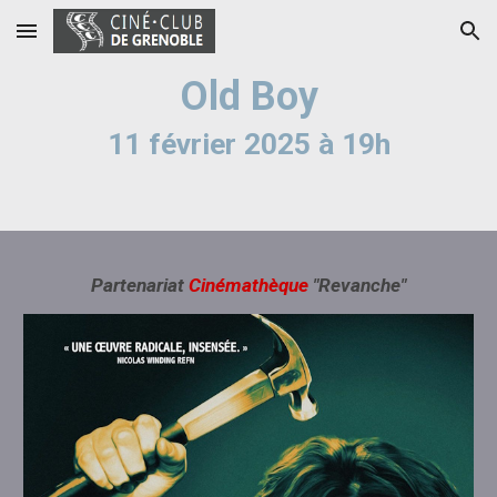
Skip to main content
Skip to navigation
Old Boy
11
février 2025 à 19h
Partenariat
Cinémathèque
"Revanche"