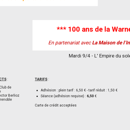
*** 100 ans de la Warne
En partenariat avec
La Maison de l’In
Mardi 9/4 - L' Empire du sole
CTS
:
TARIFS
:
Club de
Adhésion : plein tarif : 6,50 € - tarif réduit : 1,50 €
e
ector Berlioz
Séance (adhésion requise) :
6,50
€
renoble
Carte de crédit acceptées