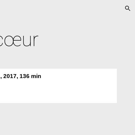
ion
 cœur
l,
2017
, 136 min