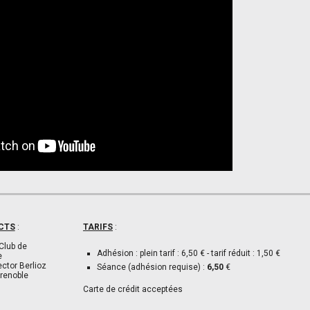
CTS
:
TARIFS
:
Club de
Adhésion : plein tarif : 6,50 € - tarif réduit : 1,50 €
e
ector Berlioz
Séance (adhésion requise) :
6,50
€
renoble
Carte de crédit acceptées