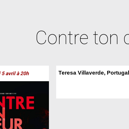
ip to main content
Skip to navigat
Contre ton
Teresa Villaverde, Portuga
i
5 avril
à 20h