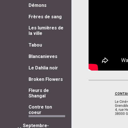
Démons
Frères de sang
Les lumières de
la ville
Tabou
Blancanieves
Le Dahlia noir
Broken Flowers
Fleurs de
CONTA
Shangaï
Le Ciné-
Grenobl
Contre ton
4, rue H
coeur
38000 G
Septembre-