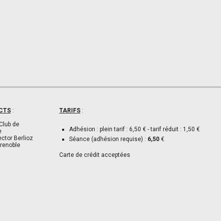
CTS
:
TARIFS
:
Club de
Adhésion : plein tarif : 6,50 € - tarif réduit : 1,50 €
e
ector Berlioz
Séance (adhésion requise) :
6,50
€
renoble
Carte de crédit acceptées