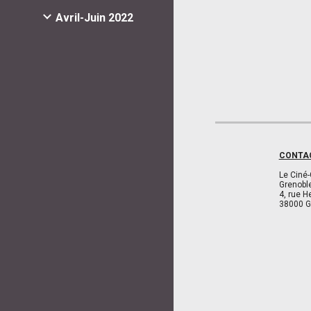
Avril-Juin 2022
CONTA
Le Ciné-
Grenobl
4, rue H
38000 G