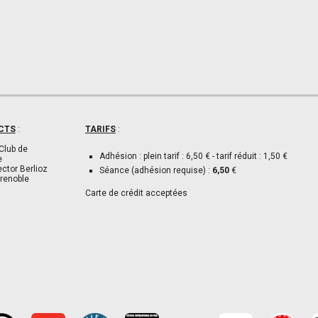
CTS
:
TARIFS
:
Club de
Adhésion : plein tarif : 6,50 € - tarif réduit : 1,50 €
e
ector Berlioz
Séance (adhésion requise) :
6,50
€
renoble
Carte de crédit acceptées