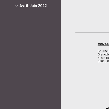
Avril-Juin 2022
CONTA
Le Ciné-
Grenobl
4, rue H
38000 G