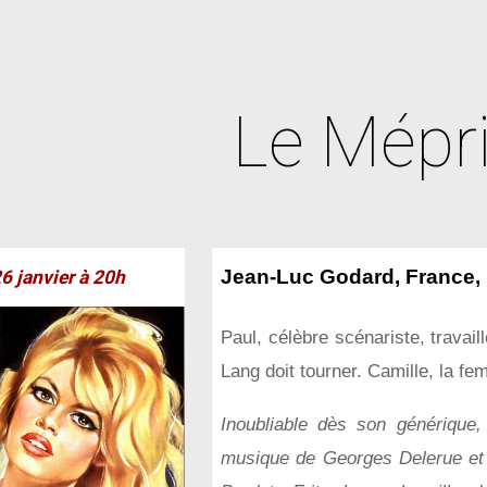
ip to main content
Skip to navigat
Le Mépr
Jean-Luc Godard, France,
26
janvier à 20h
Paul, célèbre scénariste, travai
Lang doit tourner. Camille, la f
Inoubliable dès son générique,
musique de Georges Delerue et l